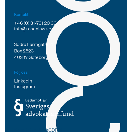
Kontakt
+46 (0) 31-701 20 00
info@rosenlaw.se
Södra Larmgatan 4
Box 2523
403 17 Göteborg
Följ oss
LinkedIn
Instagram
Integritetspolicy (GDPR)