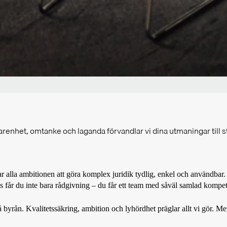
enhet, omtanke och laganda förvandlar vi dina utmaningar till s
alla ambitionen att göra komplex juridik tydlig, enkel och användbar. M
oss får du inte bara rådgivning – du får ett team med såväl samlad komp
byrån. Kvalitetssäkring, ambition och lyhördhet präglar allt vi gör. Men 