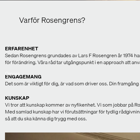
Varför Rosengrens?
ERFARENHET
Sedan Rosengrens grundades av Lars F Rosengren år 1974 har vi v
för förändring. Våra råd tar utgångspunkt i en approach att anvä
Om oss
ENGAGEMANG
Det som är viktigt för dig, är vad som driver oss. Din framgång är
KUNSKAP
Vi tror att kunskap kommer av nyfikenhet. Vi som jobbar på Ro
Med samlad kunskap har vi förutsättningar för tydlig rådgivn
så att du ska känna dig trygg med oss.