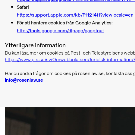
Safari
https://support.apple.com/kb/PH21411?viewlocale=e
För att hantera cookies från Google Analytics:
http://tools.google.com/dlpage/gaoptout
Ytterligare information
Du kan läsa mer om cookies på Post- och Telestyrelsens webb
https://www.pts.se/sv/Omwebbplatsen/Juridisk-information
Har du andra frågor om cookies på rosenlaw.se, kontakta oss 
info@rosenlaw.se