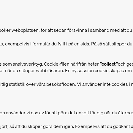
 besöker webbplatsen, för att sedan försvinna i samband med att d
, exempelvis i formulär du fyllt i på en sida. På så sätt slipper du 
som analysverktyg. Cookie-filen härifrån heter
”collect”
och ge
ner när du stänger webbläsaren. En ny session cookie skapas om 
rlitlig statistik över våra besöksflöden. Vi använder inte cookie
en använder vi oss av för att göra det enkelt för dig när du återb
ort, så att du slipper göra dem igen. Exempelvis att du godkänt a