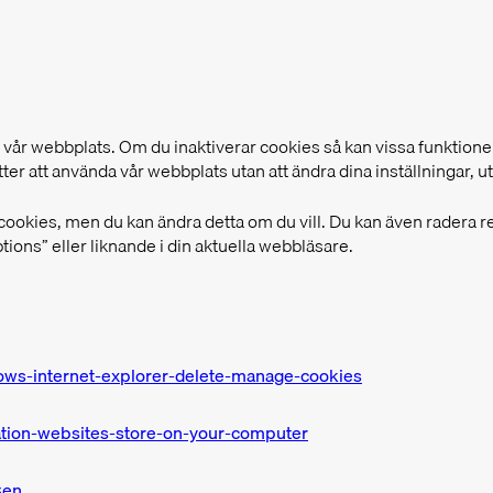
 vår webbplats. Om du inaktiverar cookies så kan vissa funktioner
r att använda vår webbplats utan att ändra dina inställningar, utg
 cookies, men du kan ändra detta om du vill. Du kan även radera 
options” eller liknande i din aktuella webbläsare.
ows-internet-explorer-delete-manage-cookies
ation-websites-store-on-your-computer
=en