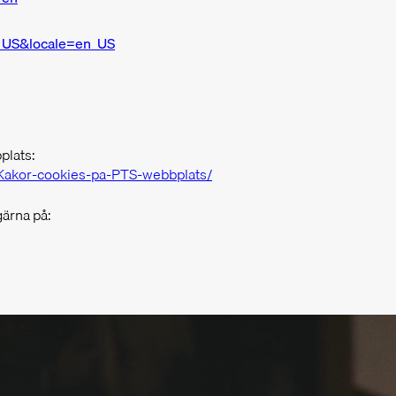
n_US&locale=en_US
plats:
/Kakor-cookies-pa-PTS-webbplats/
gärna på: