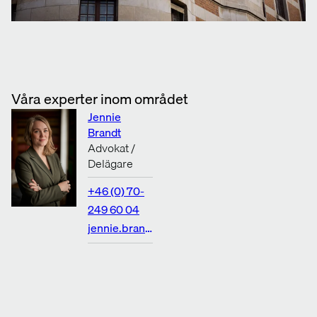
Våra experter inom området
Jennie
Brandt
Advokat /
Delägare
+46 (0) 70-
249 60 04
jennie.brandt@rosenlaw.se