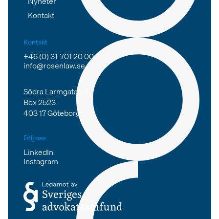
Nyheter
Kontakt
Kontakt
+46 (0) 31-701 20 00
info@rosenlaw.se
Södra Larmgatan 4
Box 2523
403 17 Göteborg
Följ oss
LinkedIn
Instagram