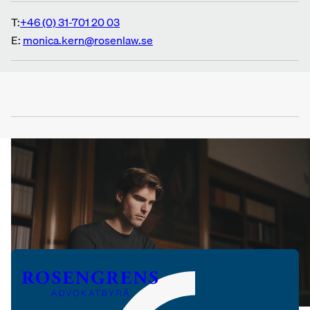
T:
+46 (0) 31-701 20 03
E:
monica.kern@rosenlaw.se