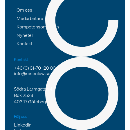
Om oss
Medarbetare
Kompetensområden
Nyheter
Kontakt
Kontakt
+46 (0) 31-701 20 00
info@rosenlaw.se
Södra Larmgatan 4
Box 2523
403 17 Göteborg
Följ oss
LinkedIn