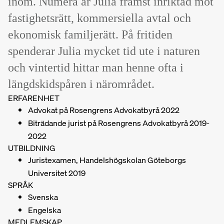
inom. Numera är Julia främst inriktad mot
fastighetsrätt, kommersiella avtal och
ekonomisk familjerätt. På fritiden
spenderar Julia mycket tid ute i naturen
och vintertid hittar man henne ofta i
längdskidspåren i närområdet.
ERFARENHET
Advokat på Rosengrens Advokatbyrå 2022
Biträdande jurist på Rosengrens Advokatbyrå 2019-
2022
UTBILDNING
Juristexamen, Handelshögskolan Göteborgs
Universitet 2019
SPRÅK
Svenska
Engelska
MEDLEMSKAP