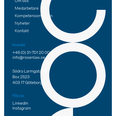
Om oss
Medarbetare
Kompetensområden
Nyheter
Kontakt
Kontakt
+46 (0) 31-701 20 00
info@rosenlaw.se
Södra Larmgatan 4
Box 2523
403 17 Göteborg
Följ oss
LinkedIn
Instagram