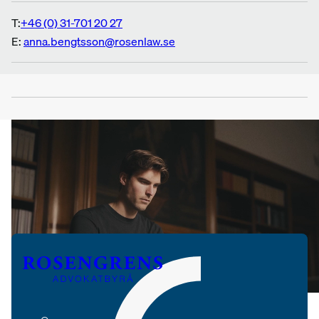
T:
+46 (0) 31-701 20 27
E:
anna.bengtsson@rosenlaw.se