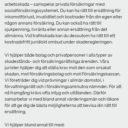
arbetsskada – samspelar privata försäkringar med
socialförsäkringssystemet. Du kan ha rätt till ersättning för
inkomstförlust, invaliditet och kostnader från din egen eller
någon annans försäkring. Du kan också ha rätt till
sjukpenning, livränta eller annan ersättning från det
allmänna. Vid trafikskada kan du dessutom ha rätt till ett
kostnadsfritt juridiskt ombud under skaderegleringen.
Vi hjälper både bolag och privatpersoner i alla typer av
skadestånds- och försäkringsrättsliga ärenden. Våra
jurister hjälper dig att ställa krav mot den som orsakat
skadan, mot försäkringsbolag och mot Försäkringskassan.
Vi företräder dig vid prövningar i allmän domstol, i
förvaltningsrätt och i försäkringsanknutna nämnder. För att
nå framgång krävs ofta intyg och utlåtanden. Därför
samarbetar vi med bland annat värderingsmän och läkare
för att ge dig de bästa möjligheterna att bevisa din rätt till
ersättning.
Vi hjälper bland annat till med: