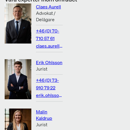
Claes Aurell
Advokat /
Delägare
+46 (0) 70-
710 57 61
claes.aurell@rosenlaw.se
Erik Ohlsson
Jurist
+46 (0) 73-
910 79 22
erik.ohlsson@rosenlaw.se
Malin
Kaldrup
Jurist