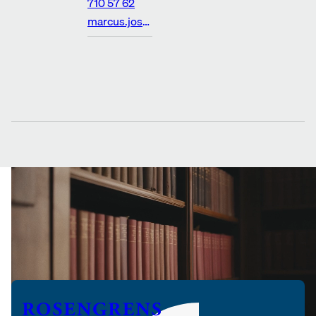
710 57 62
marcus.josefsson@rosenlaw.se