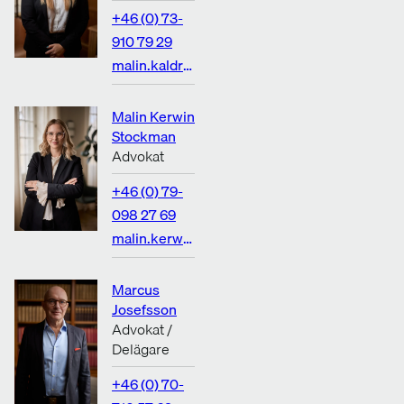
+46 (0) 73-
910 79 29
malin.kaldrup@rosenlaw.se
Malin Kerwin
Stockman
Advokat
+46 (0) 79-
098 27 69
malin.kerwin.stockman@rosenlaw.se
Marcus
Josefsson
Advokat /
Delägare
+46 (0) 70-