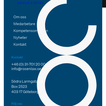
Om oss
Medarbetare
Kompetensområden
Nyheter
Kontakt
Kontakt
+46 (0) 31-701 20 00
info@rosenlaw.se
Södra Larmgatan 4
Box 2523
403 17 Göteborg
Följ oss